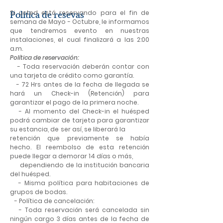
Política de resevas
Si usted está reservando para el fin de
semana de Mayo - Octubre, le informamos
que tendremos evento en nuestras
instalaciones, el cual finalizará a las 2:00
a.m.
Política de reservación:
- Toda reservación deberán contar con
una tarjeta de crédito como garantía.
- 72 Hrs antes de la fecha de llegada se
hará un Check-in (Retención) para
garantizar el pago de la primera noche.
- Al momento del Check-in el huésped
podrá cambiar de tarjeta para garantizar
su estancia, de ser así, se liberará la
retención que previamente se había
hecho. El reembolso de esta retención
puede llegar a demorar 14 días o más,
dependiendo de la institución bancaria
del huésped.
- Misma política para habitaciones de
grupos de bodas.
- Política de cancelación:
- Toda reservación será cancelada sin
ningún cargo 3 días antes de la fecha de