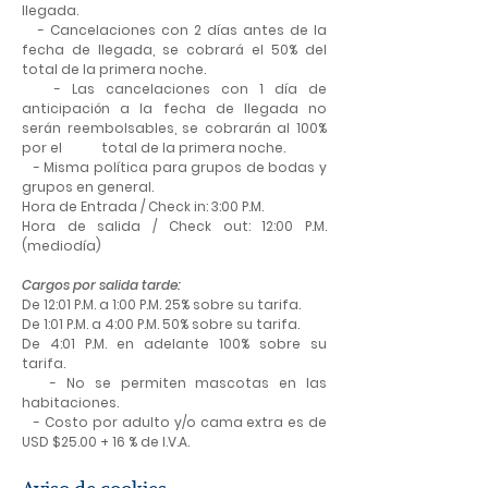
llegada.
- Cancelaciones con 2 días antes de la
fecha de llegada, se cobrará el 50% del
total de la primera noche.
- Las cancelaciones con 1 día de
anticipación a la fecha de llegada no
serán reembolsables, se cobrarán al 100%
por el total de la primera noche.
- Misma política para grupos de bodas y
grupos en general.
Hora de Entrada / Check in: 3:00 P.M.
Hora de salida / Check out: 12:00 P.M.
(mediodía)
Cargos por salida tarde:
De 12:01 P.M. a 1:00 P.M. 25% sobre su tarifa.
De 1:01 P.M. a 4:00 P.M. 50% sobre su tarifa.
De 4:01 P.M. en adelante 100% sobre su
tarifa.
- No se permiten mascotas en las
habitaciones.
- Costo por adulto y/o cama extra es de
USD $25.00 + 16 % de I.V.A.