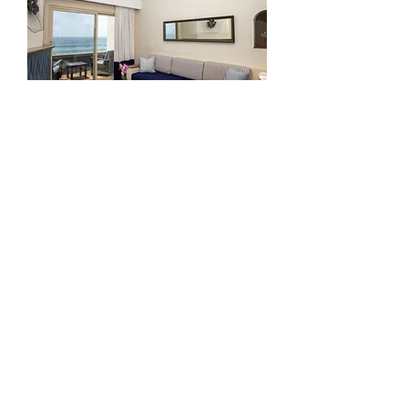
TWO BEDROOM SUITE
2 Habitaciones l 4 Personas
Suite perfecta para familias pequeñas o
parejas, excelente para 4 personas. Cuenta
con área de estancia y comedor. Contemple
los mejores atardeceres mientras se relaja
con el sonido del mar desde la comodidad
de nuestra terraza privada.
Ver más